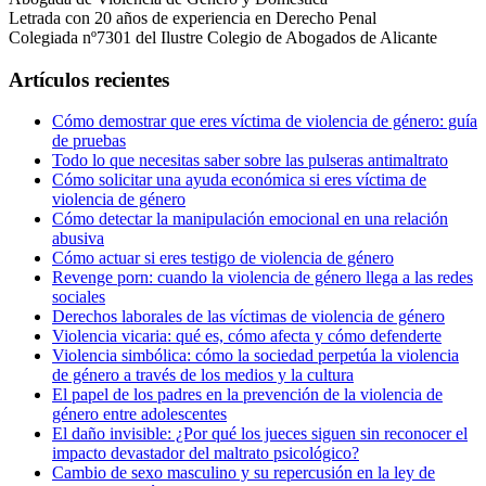
Letrada con 20 años de experiencia en Derecho Penal
Colegiada nº7301 del Ilustre Colegio de Abogados de Alicante
Artículos recientes
Cómo demostrar que eres víctima de violencia de género: guía
de pruebas
Todo lo que necesitas saber sobre las pulseras antimaltrato
Cómo solicitar una ayuda económica si eres víctima de
violencia de género
Cómo detectar la manipulación emocional en una relación
abusiva
Cómo actuar si eres testigo de violencia de género
Revenge porn: cuando la violencia de género llega a las redes
sociales
Derechos laborales de las víctimas de violencia de género
Violencia vicaria: qué es, cómo afecta y cómo defenderte
Violencia simbólica: cómo la sociedad perpetúa la violencia
de género a través de los medios y la cultura
El papel de los padres en la prevención de la violencia de
género entre adolescentes
El daño invisible: ¿Por qué los jueces siguen sin reconocer el
impacto devastador del maltrato psicológico?
Cambio de sexo masculino y su repercusión en la ley de